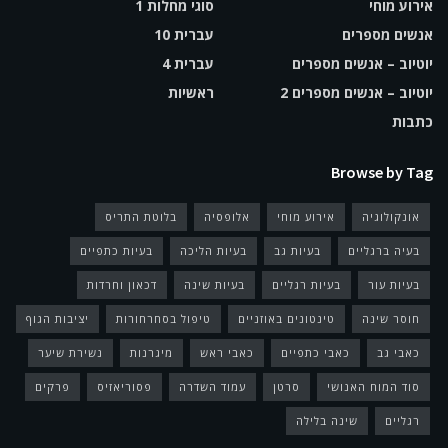
אירוע מוחי
סוגי מחלות 1
אנשים מספרים
עברית 10
יוטיוב – אנשים מספרים
עברית 4
יוטיוב – אנשים מספרים 2
ראשיות
כתבות
Browse by Tag
אונקולוגיה
אירוע מוחי
אלופסיה
בלוטת התריס
בעיה ברגליים
בעיות גב
בעיות הליכה
בעיות כתפיים
בעיות עור
בעיות רגליים
בעיות שינה
דכאון וחרדות
חוסר שינה
טינטונים באוזניים
טיפול בסחרחורות
יציבות הגוף
כאבי גב
כאבי כתפיים
כאבי ראש
מיגרנות
נשירת שיער
סוד המוח האנושי
סרטן
עמוד השדרה
פסוריאזיס
פרקים
רגליים
שינה בלילה