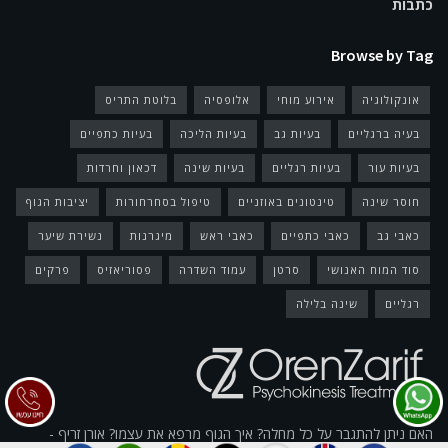
כתבות
Browse by Tag
אונקולוגיה
אירוע מוחי
אלופסיה
בלוטת התריס
בעיה ברגליים
בעיות גב
בעיות הליכה
בעיות כתפיים
בעיות עור
בעיות רגליים
בעיות שינה
דכאון וחרדות
חוסר שינה
טינטונים באוזניים
טיפול בסחרחורות
יציבות הגוף
כאבי גב
כאבי כתפיים
כאבי ראש
מיגרנות
נשירת שיער
סוד המוח האנושי
סרטן
עמוד השדרה
פסוריאזיס
פרקים
רגליים
שינה בלילה
האם ניתן להתגבר על כל מחלה? איך הגוף מרפא את עצמו? אורן זריף -