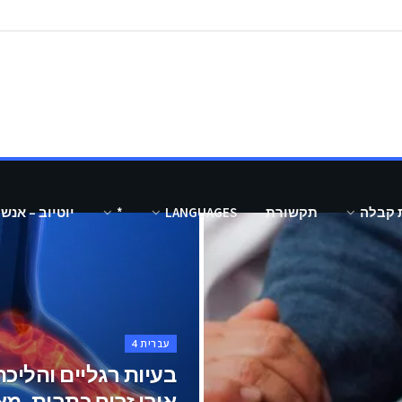
 קבלה
תקשורת
LANGUAGES
*
יוטיוב – אנש
עברית 4
בעיות רגליים והליכ
אורן זריף כתבות, מ