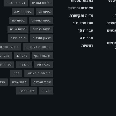
Newa
כתבות נוספות
בלוטת התריס
בעיה ברגליים
מאמרים וכתבות
בעיות גב
בעיות הליכה
י
מדיה ותקשורת
בעיות כתפיים
בעיות עור
פרים
סוגי מחלות 1
בעיות רגליים
בעיות שינה
אנשים
עברית 10
עברית 4
דכאון וחרדות
חוסר שינה
אנשים
ראשיות
טינטונים באוזניים
טיפול בסחרחו
יציבות הגוף
כאבי גב
כאבי כ
כאבי ראש
מיגרנות
נשירת ש
סוד המוח האנושי
סרטן
עמוד השדרה
פסוריאזיס
פרק
רגליים
שינה בלילה