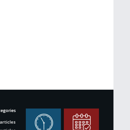
egories
articles