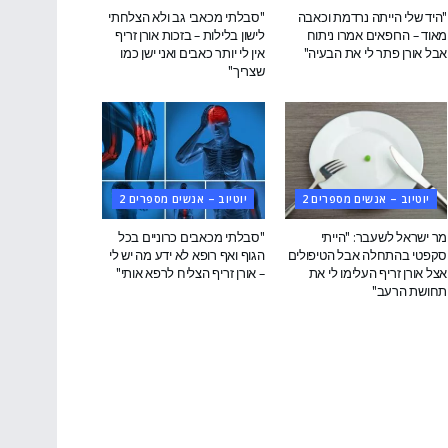
"היד שלי הייתה נרדמת וכאבה
"סבלתי מכאבי גב ולא הצלחתי
מאוד – הרופאים אמרו ניתוח
לישון בלילות – בזכות אורן זריף
אבל אורן פתר לי את הבעיה"
אין לי יותר כאבים ואני ישן כמו
שצריך"
יוטיוב – אנשים מספרים 2
יוטיוב – אנשים מספרים 2
מר ישראל לשעבר: "הייתי
"סבלתי מכאבים כרוניים בכל
סקפטי בהתחלה אבל הטיפולים
הגוף ואף רופא לא ידע מה יש לי
אצל אורן זריף העלימו לי את
– אורן זריף הצליח לרפא אותי"
תחושת הרעב"