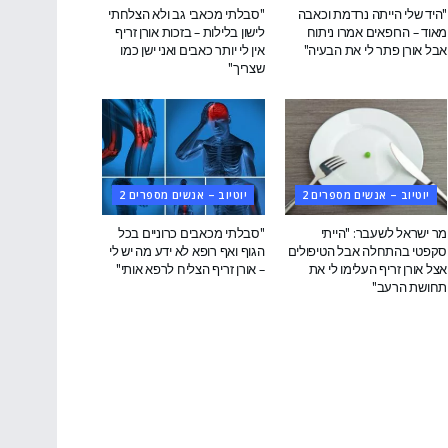
"היד שלי הייתה נרדמת וכאבה
"סבלתי מכאבי גב ולא הצלחתי
מאוד – הרופאים אמרו ניתוח
לישון בלילות – בזכות אורן זריף
אבל אורן פתר לי את הבעיה"
אין לי יותר כאבים ואני ישן כמו
שצריך"
יוטיוב – אנשים מספרים 2
יוטיוב – אנשים מספרים 2
מר ישראל לשעבר: "הייתי
"סבלתי מכאבים כרוניים בכל
סקפטי בהתחלה אבל הטיפולים
הגוף ואף רופא לא ידע מה יש לי
אצל אורן זריף העלימו לי את
– אורן זריף הצליח לרפא אותי"
תחושת הרעב"