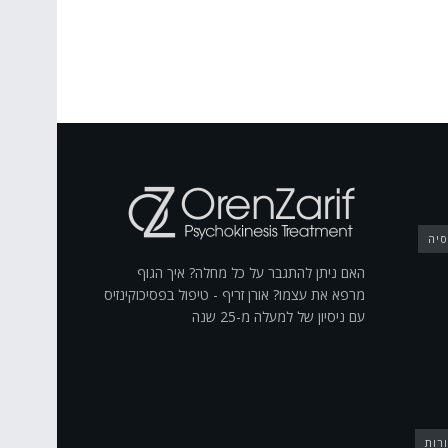
סיה
האם ניתן להתגבר על כל מחלה? איך הגוף
מרפא את עצמו? אורן זריף - טיפול בפסיכוקינזיס
עם ניסיון של למעלה מ-25 שנה
רות