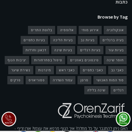
כתבות
Browse by Tag
אונקולוגיה
אירוע מוחי
אלופסיה
בלוטת התריס
בעיה ברגליים
בעיות גב
בעיות הליכה
בעיות כתפיים
בעיות עור
בעיות רגליים
בעיות שינה
דכאון וחרדות
חוסר שינה
טינטונים באוזניים
טיפול בסחרחורות
יציבות הגוף
כאבי גב
כאבי כתפיים
כאבי ראש
מיגרנות
נשירת שיער
סוד המוח האנושי
סרטן
עמוד השדרה
פסוריאזיס
פרקים
רגליים
שינה בלילה
האם ניתן להתגבר על כל מחלה? איך הגוף מרפא את עצמו? אורן זריף -